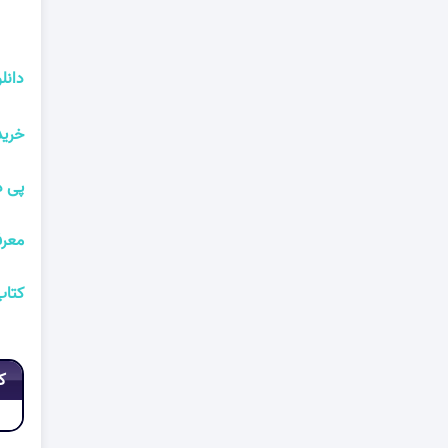
دانلود PDF کتاب زندگی میرزا تقی 
خرید PDF کتاب زندگی میرزا تقی خان امیرکبیر ح
پی د
معرف
کتاب
ک