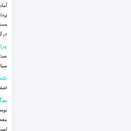
آماد
پردا
مستن
در آ
چرا 
صدار
سیاس
نکته
اصلا
بیوگ
توس
معصو
است