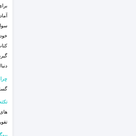
برای
آما
سوال
خود 
کتاب
گیرد
دنبا
چرا 
گستر
نکته
های 
تقوی
بیوگ