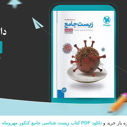
ه یار خرید و
دانلود PDF کتاب زیست شناسی جامع کنکور مهروماه علی پناهی شایق پی دی اف