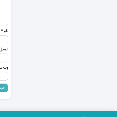
نام
*
ایمیل
وب‌ س