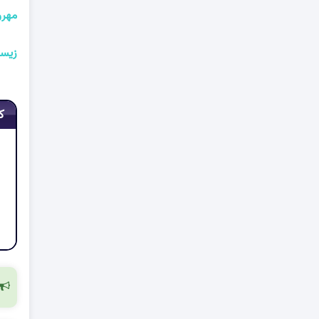
مهرو
زیست
ک