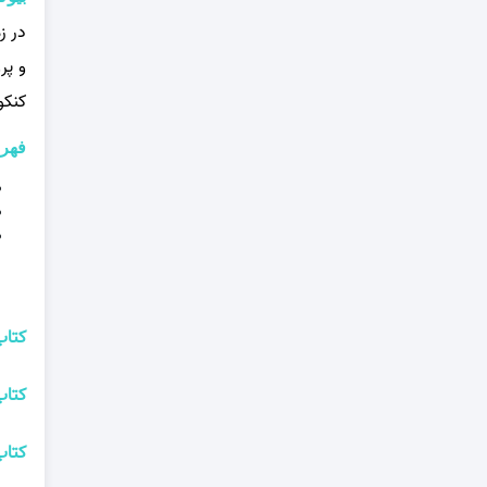
در ز
و پر
کنکو
فهر
کتا
کتاب
کتاب