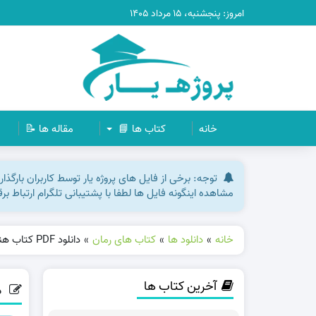
امروز: پنجشنبه، ۱۵ مرداد ۱۴۰۵
خانه
کتاب ها 📘
مقاله ها 📝
توجه: برخی از فایل های پروژه یار توسط کاربران بارگذ
مشاهده اینگونه فایل ها لطفا با پشتیبانی تلگرام ارتباط ب
خانه
»
دانلود ها
»
کتاب های رمان
»
دانلود PDF کتاب هنر همه فن حریف شدن در احساسات مارک براکت پی دی اف
آخرین کتاب ها
دانلود DF