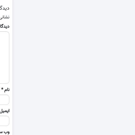
دیدگا
نشانی
دیدگا
نام
*
ایمیل
وب‌ س