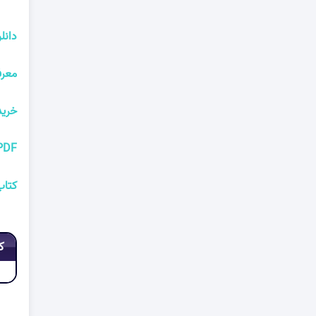
دانلود PDF کتاب هنر همه فن حریف شد
معرفی و دانلود DF
خرید
PDF کتاب هنر همه فن حریف شدن در احساسات 
کتاب
ک