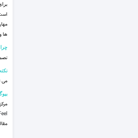
برای
است.
مهار
ها و
چرا 
تصمی
نکته
می‌ 
بیوگ
مرکز
Feel
مقال