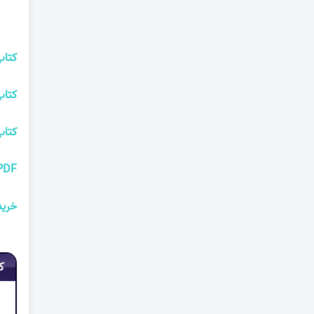
کتاب
کتاب
کتاب
PDF کتاب یاد بگیریم چگونه برخود مسلط شویم پروفسور
خرید
ک