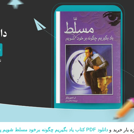
ه یار خرید
و
دانلود PDF کتاب یاد بگیریم چگونه برخود مسلط شویم پروفسور ار اسپرینگر پی دی اف