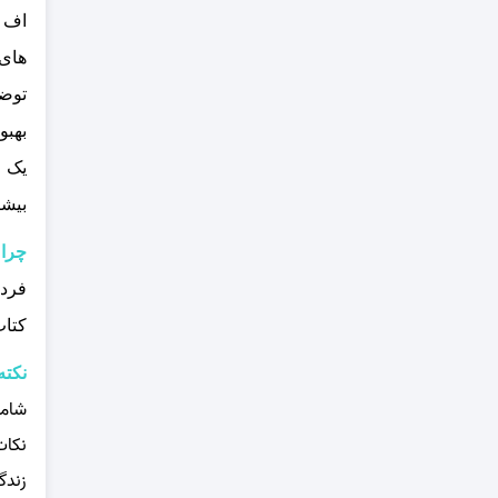
اف ب
های 
توضی
بهبو
یک م
بیش
چرا 
فردی
کتاب
نکته
شامل
نکات
زندگ