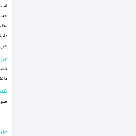
است.
حساب
تحلی
دانش
خرید
چرا 
باعث
دانش
نکته
صورت
جزوه