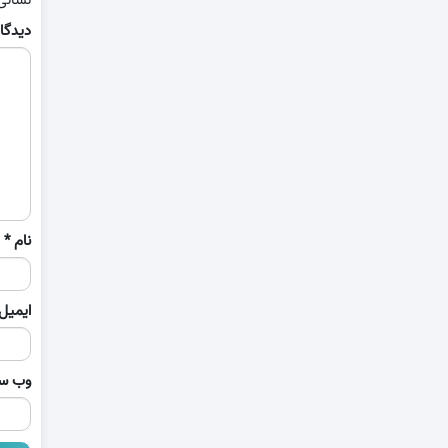
دیدگا
نام
*
ایمیل
وب‌ س