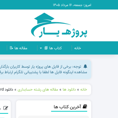
امروز: جمعه، ۱۶ مرداد ۱۴۰۵
خانه
کتاب ها 📘
مقاله ها 📝
توجه: برخی از فایل های پروژه یار توسط کاربران بارگذ
مشاهده اینگونه فایل ها لطفا با پشتیبانی تلگرام ارتباط ب
خانه
»
دانلود ها
»
مقاله های رشته حسابداری
»
دانلود Word مقاله بررسی برنامه پنج ساله اول ماليات در ايران وورد
آخرین کتاب ها
دانلود rd