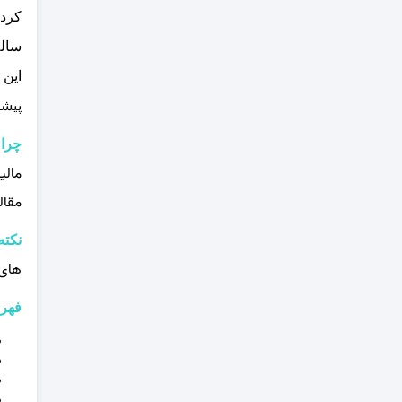
کرده
ساله
این 
پیشن
چرا 
مالی
مقال
نکته
های 
فهرس