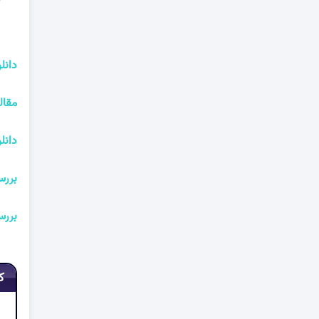
دانل
مقال
دانل
بررس
بررسی
ک