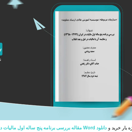
ه یار خرید
و
دانلود Word مقاله بررسی برنامه پنج ساله اول ماليات در ايران وورد